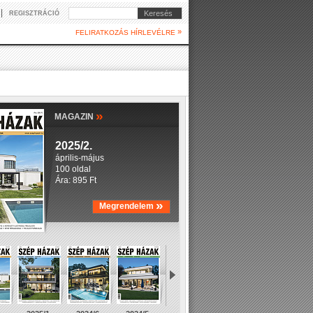
|
Keresés
REGISZTRÁCIÓ
»
FELIRATKOZÁS HÍRLEVÉLRE
»
MAGAZIN
2025/2.
április-május
100 oldal
Ára: 895 Ft
»
Megrendelem