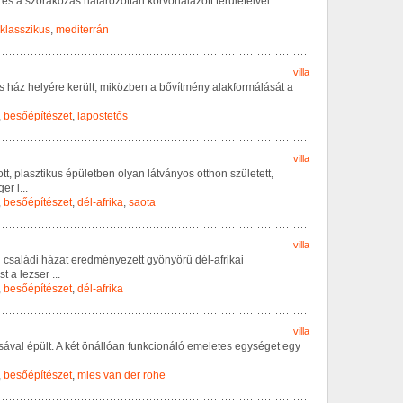
é
s
a
s
z
ó
r
a
k
o
z
á
s
h
a
t
á
r
o
z
o
t
t
a
n
k
ö
r
v
o
n
a
l
a
z
o
t
t
t
e
r
ü
l
e
t
e
i
v
e
l
klasszikus
,
mediterrán
villa
s
h
á
z
h
e
l
y
é
r
e
k
e
r
ü
l
t
,
m
i
k
ö
z
b
e
n
a
b
ő
v
í
t
m
é
n
y
a
l
a
k
f
o
r
m
á
l
á
s
á
t
a
,
besőépítészet
,
lapostetős
villa
o
t
t
,
p
l
a
s
z
t
i
k
u
s
é
p
ü
l
e
t
b
e
n
o
l
y
a
n
l
á
t
v
á
n
y
o
s
o
t
t
h
o
n
s
z
ü
l
e
t
e
t
t
,
g
e
r
l
...
,
besőépítészet
,
dél-afrika
,
saota
villa
n
c
s
a
l
á
d
i
h
á
z
a
t
e
r
e
d
m
é
n
y
e
z
e
t
t
g
y
ö
n
y
ö
r
ű
d
é
l
-
a
f
r
i
k
a
i
s
t
a
l
e
z
s
e
r
...
,
besőépítészet
,
dél-afrika
villa
s
á
v
a
l
é
p
ü
l
t
.
A
k
é
t
ö
n
á
l
l
ó
a
n
f
u
n
k
c
i
o
n
á
l
ó
e
m
e
l
e
t
e
s
e
g
y
s
é
g
e
t
e
g
y
,
besőépítészet
,
mies van der rohe