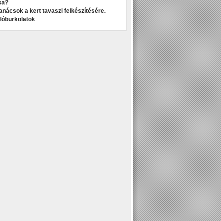
sa?
anácsok a kert tavaszi felkészítésére.
dlóburkolatok