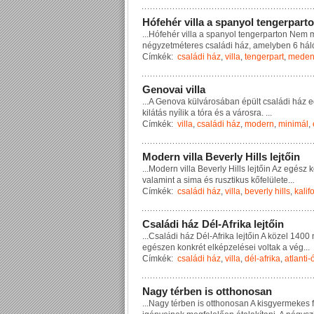
H
ó
f
e
h
é
r
v
i
l
l
a
a
s
p
a
n
y
o
l
t
e
n
g
e
r
p
a
r
t
o
...
H
ó
f
e
h
é
r
v
i
l
l
a
a
s
p
a
n
y
o
l
t
e
n
g
e
r
p
a
r
t
o
n
N
e
m
n
é
g
y
z
e
t
m
é
t
e
r
e
s
c
s
a
l
á
d
i
h
á
z
,
a
m
e
l
y
b
e
n
6
h
á
l
Címkék:
családi ház
,
villa
,
tengerpart
,
meden
G
e
n
o
v
a
i
v
i
l
l
a
...
A
G
e
n
o
v
a
k
ü
l
v
á
r
o
s
á
b
a
n
é
p
ü
l
t
c
s
a
l
á
d
i
h
á
z
e
k
i
l
á
t
á
s
n
y
í
l
i
k
a
t
ó
r
a
é
s
a
v
á
r
o
s
r
a
.
...
Címkék:
villa
,
családi ház
,
modern
,
minimál
,
M
o
d
e
r
n
v
i
l
l
a
B
e
v
e
r
l
y
H
i
l
l
s
l
e
j
t
ő
i
n
...
M
o
d
e
r
n
v
i
l
l
a
B
e
v
e
r
l
y
H
i
l
l
s
l
e
j
t
ő
i
n
A
z
e
g
é
s
z
k
v
a
l
a
m
i
n
t
a
s
i
m
a
é
s
r
u
s
z
t
i
k
u
s
k
ő
f
e
l
ü
l
e
t
e
...
Címkék:
családi ház
,
villa
,
beverly hills
,
kalif
C
s
a
l
á
d
i
h
á
z
D
é
l
-
A
f
r
i
k
a
l
e
j
t
ő
i
n
...
C
s
a
l
á
d
i
h
á
z
D
é
l
-
A
f
r
i
k
a
l
e
j
t
ő
i
n
A
k
ö
z
e
l
1
4
0
0
e
g
é
s
z
e
n
k
o
n
k
r
é
t
e
l
k
é
p
z
e
l
é
s
e
i
v
o
l
t
a
k
a
v
é
g
...
Címkék:
családi ház
,
villa
,
dél-afrika
,
atlanti
N
a
g
y
t
é
r
b
e
n
i
s
o
t
t
h
o
n
o
s
a
n
...
N
a
g
y
t
é
r
b
e
n
i
s
o
t
t
h
o
n
o
s
a
n
A
k
i
s
g
y
e
r
m
e
k
e
s
f