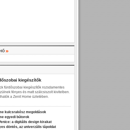
»
LHŐ
»
dőszobai kiegészítők
ck fürdőszobai kiegészítők rozsdamentes
zülnek fényes és matt szálcsiszolt kivitelben.
hatók a Zenit Home üzletében.
me kulcsrakész megoldások
me egyedi bútorok
enice: a digitális design kirakat
yes döntés, az univerzális tápoldat