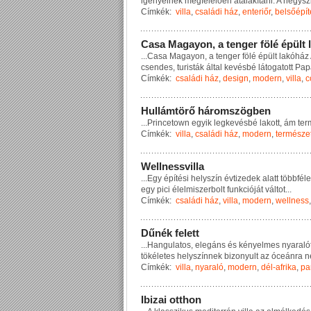
i
g
é
n
y
e
i
n
e
k
m
e
g
f
e
l
e
l
ő
e
n
á
t
a
l
a
k
í
t
a
n
i
.
A
n
é
g
y
s
z
Címkék:
villa
,
családi ház
,
enteriőr
,
belsőépít
C
a
s
a
M
a
g
a
y
o
n
,
a
t
e
n
g
e
r
f
ö
l
é
é
p
ü
l
t
l
...
C
a
s
a
M
a
g
a
y
o
n
,
a
t
e
n
g
e
r
f
ö
l
é
é
p
ü
l
t
l
a
k
ó
h
á
z
c
s
e
n
d
e
s
,
t
u
r
i
s
t
á
k
á
l
t
a
l
k
e
v
é
s
b
é
l
á
t
o
g
a
t
o
t
t
P
a
p
Címkék:
családi ház
,
design
,
modern
,
villa
,
c
H
u
l
l
á
m
t
ö
r
ő
h
á
r
o
m
s
z
ö
g
b
e
n
...
P
r
i
n
c
e
t
o
w
n
e
g
y
i
k
l
e
g
k
e
v
é
s
b
é
l
a
k
o
t
t
,
á
m
t
e
r
Címkék:
villa
,
családi ház
,
modern
,
természe
W
e
l
l
n
e
s
s
v
i
l
l
a
...
E
g
y
é
p
í
t
é
s
i
h
e
l
y
s
z
í
n
é
v
t
i
z
e
d
e
k
a
l
a
t
t
t
ö
b
b
f
é
l
e
e
g
y
p
i
c
i
é
l
e
l
m
i
s
z
e
r
b
o
l
t
f
u
n
k
c
i
ó
j
á
t
v
á
l
t
o
t
...
Címkék:
családi ház
,
villa
,
modern
,
wellness
D
ű
n
é
k
f
e
l
e
t
t
...
H
a
n
g
u
l
a
t
o
s
,
e
l
e
g
á
n
s
é
s
k
é
n
y
e
l
m
e
s
n
y
a
r
a
l
ó
t
ö
k
é
l
e
t
e
s
h
e
l
y
s
z
í
n
n
e
k
b
i
z
o
n
y
u
l
t
a
z
ó
c
e
á
n
r
a
n
Címkék:
villa
,
nyaraló
,
modern
,
dél-afrika
,
pa
I
b
i
z
a
i
o
t
t
h
o
n