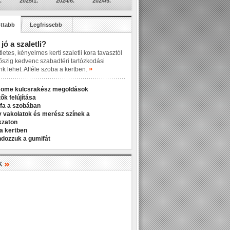
.
2025/1.
2024/6.
2024/5.
ttabb
Legfrissebb
 jó a szaletli?
letes, kényelmes kerti szaletli kora tavasztól
őszig kedvenc szabadtéri tartózkodási
»
nk lehet. Afféle szoba a kertben.
Home kulcsrakész megoldások
ők felújítása
fa a szobában
v vakolatok és merész színek a
kzaton
a kertben
ndozzuk a gumifát
»
K