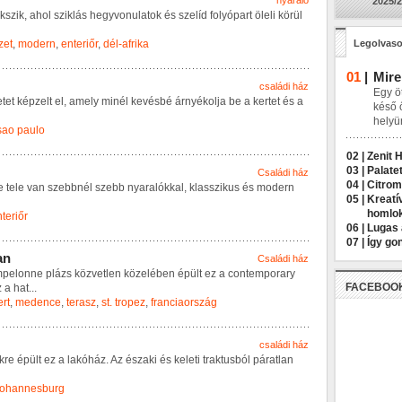
nyaraló
2025/2
k
s
z
i
k
,
a
h
o
l
s
z
i
k
l
á
s
h
e
g
y
v
o
n
u
l
a
t
o
k
é
s
s
z
e
l
í
d
f
o
l
y
ó
p
a
r
t
ö
l
e
l
i
k
ö
r
ü
l
zet
,
modern
,
enteriőr
,
dél-afrika
Legolvaso
01
|
Mire
családi ház
Egy öt
e
t
e
t
k
é
p
z
e
l
t
e
l
,
a
m
e
l
y
m
i
n
é
l
k
e
v
é
s
b
é
á
r
n
y
é
k
o
l
j
a
b
e
a
k
e
r
t
e
t
é
s
a
késő 
helyü
sao paulo
02 |
Zenit 
03 |
Palatet
Családi ház
04 |
Citrom
e
t
e
l
e
v
a
n
s
z
e
b
b
n
é
l
s
z
e
b
b
n
y
a
r
a
l
ó
k
k
a
l
,
k
l
a
s
s
z
i
k
u
s
é
s
m
o
d
e
r
n
05 |
Kreatí
homlo
teriőr
06 |
Lugas 
07 |
Így go
a
n
Családi ház
m
p
e
l
o
n
n
e
p
l
á
z
s
k
ö
z
v
e
t
l
e
n
k
ö
z
e
l
é
b
e
n
é
p
ü
l
t
e
z
a
c
o
n
t
e
m
p
o
r
a
r
y
FACEBOO
z
a
h
a
t
...
ert
,
medence
,
terasz
,
st. tropez
,
franciaország
családi ház
k
r
e
é
p
ü
l
t
e
z
a
l
a
k
ó
h
á
z
.
A
z
é
s
z
a
k
i
é
s
k
e
l
e
t
i
t
r
a
k
t
u
s
b
ó
l
p
á
r
a
t
l
a
n
johannesburg