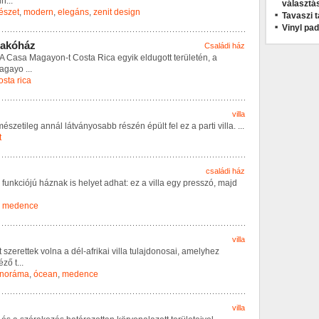
i
n
...
választá
észet
,
modern
,
elegáns
,
zenit design
Tavaszi t
Vinyl pa
a
k
ó
h
á
z
Családi ház
A
C
a
s
a
M
a
g
a
y
o
n
-
t
C
o
s
t
a
R
i
c
a
e
g
y
i
k
e
l
d
u
g
o
t
t
t
e
r
ü
l
e
t
é
n
,
a
a
g
a
y
o
...
osta rica
villa
m
é
s
z
e
t
i
l
e
g
a
n
n
á
l
l
á
t
v
á
n
y
o
s
a
b
b
r
é
s
z
é
n
é
p
ü
l
t
f
e
l
e
z
a
p
a
r
t
i
v
i
l
l
a
.
...
t
családi ház
f
u
n
k
c
i
ó
j
ú
h
á
z
n
a
k
i
s
h
e
l
y
e
t
a
d
h
a
t
:
e
z
a
v
i
l
l
a
e
g
y
p
r
e
s
s
z
ó
,
m
a
j
d
,
medence
villa
t
s
z
e
r
e
t
t
e
k
v
o
l
n
a
a
d
é
l
-
a
f
r
i
k
a
i
v
i
l
l
a
t
u
l
a
j
d
o
n
o
s
a
i
,
a
m
e
l
y
h
e
z
é
z
ő
t
...
noráma
,
ócean
,
medence
villa