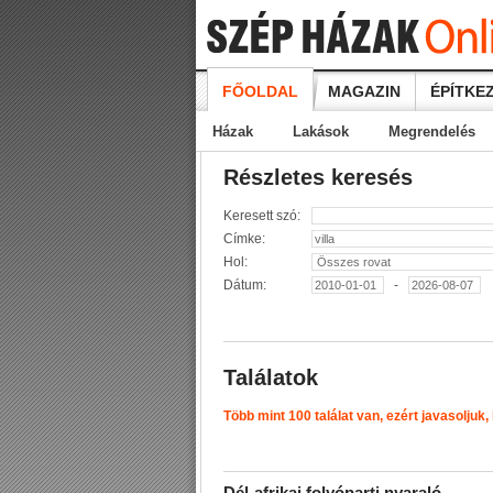
FŐOLDAL
MAGAZIN
ÉPÍTKEZ
Házak
Lakások
Megrendelés
Részletes keresés
Keresett szó:
Címke:
Hol:
Dátum:
-
Találatok
Több mint 100 találat van, ezért javasoljuk,
D
é
l
-
a
f
r
i
k
a
i
f
o
l
y
ó
p
a
r
t
i
n
y
a
r
a
l
ó