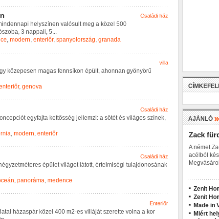
n
Családi ház
m
i
n
d
e
n
n
a
p
i
h
e
l
y
s
z
í
n
e
n
v
a
l
ó
s
u
l
t
m
e
g
a
k
ö
z
e
l
5
0
0
ó
s
z
o
b
a
,
3
n
a
p
p
a
l
i
,
5
...
ce
,
modern
,
enteriőr
,
spanyolország
,
granada
villa
g
y
k
ö
z
e
p
e
s
e
n
m
a
g
a
s
f
e
n
n
s
í
k
o
n
é
p
ü
l
t
,
a
h
o
n
n
a
n
g
y
ö
n
y
ö
r
ű
CÍMKEFE
enteriőr
,
genova
Családi ház
o
n
c
e
p
c
i
ó
t
e
g
y
f
a
j
t
a
k
e
t
t
ő
s
s
é
g
j
e
l
l
e
m
z
i
:
a
s
ö
t
é
t
é
s
v
i
l
á
g
o
s
s
z
í
n
e
k
,
AJÁNLÓ
ornia
,
modern
,
enteriőr
Zack für
A német Za
acélból kés
Családi ház
Megvásárol
n
é
g
y
z
e
t
m
é
t
e
r
e
s
é
p
ü
l
e
t
v
i
l
á
g
o
t
l
á
t
o
t
t
,
é
r
t
e
l
m
i
s
é
g
i
t
u
l
a
j
d
o
n
o
s
á
n
a
k
-óceán
,
panoráma
,
medence
Zenit Ho
Zenit Ho
Enteriőr
Made in V
i
a
t
a
l
h
á
z
a
s
p
á
r
k
ö
z
e
l
4
0
0
m
2
-
e
s
v
i
l
l
á
j
á
t
s
z
e
r
e
t
t
e
v
o
l
n
a
a
k
o
r
Miért hel