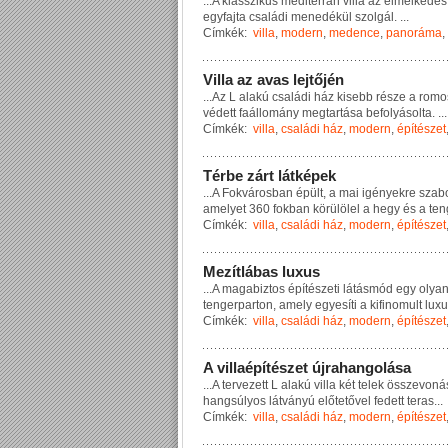
...
A
k
l
a
s
s
z
i
k
u
s
m
e
d
i
t
e
r
r
á
n
v
i
l
l
a
a
z
e
l
m
é
l
k
e
d
é
s
e
g
y
f
a
j
t
a
c
s
a
l
á
d
i
m
e
n
e
d
é
k
ü
l
s
z
o
l
g
á
l
.
...
Címkék:
villa
,
modern
,
medence
,
panoráma
,
V
i
l
l
a
a
z
a
v
a
s
l
e
j
t
ő
j
é
n
...
A
z
L
a
l
a
k
ú
c
s
a
l
á
d
i
h
á
z
k
i
s
e
b
b
r
é
s
z
e
a
r
o
m
o
v
é
d
e
t
t
f
a
á
l
l
o
m
á
n
y
m
e
g
t
a
r
t
á
s
a
b
e
f
o
l
y
á
s
o
l
t
a
.
...
Címkék:
villa
,
családi ház
,
modern
,
építészet
T
é
r
b
e
z
á
r
t
l
á
t
k
é
p
e
k
...
A
F
o
k
v
á
r
o
s
b
a
n
é
p
ü
l
t
,
a
m
a
i
i
g
é
n
y
e
k
r
e
s
z
a
b
a
m
e
l
y
e
t
3
6
0
f
o
k
b
a
n
k
ö
r
ü
l
ö
l
e
l
a
h
e
g
y
é
s
a
t
e
n
Címkék:
villa
,
családi ház
,
modern
,
építészet
M
e
z
í
t
l
á
b
a
s
l
u
x
u
s
...
A
m
a
g
a
b
i
z
t
o
s
é
p
í
t
é
s
z
e
t
i
l
á
t
á
s
m
ó
d
e
g
y
o
l
y
a
t
e
n
g
e
r
p
a
r
t
o
n
,
a
m
e
l
y
e
g
y
e
s
í
t
i
a
k
i
f
i
n
o
m
u
l
t
l
u
x
u
Címkék:
villa
,
családi ház
,
modern
,
építészet
A
v
i
l
l
a
é
p
í
t
é
s
z
e
t
ú
j
r
a
h
a
n
g
o
l
á
s
a
...
A
t
e
r
v
e
z
e
t
t
L
a
l
a
k
ú
v
i
l
l
a
k
é
t
t
e
l
e
k
ö
s
s
z
e
v
o
n
á
h
a
n
g
s
ú
l
y
o
s
l
á
t
v
á
n
y
ú
e
l
ő
t
e
t
ő
v
e
l
f
e
d
e
t
t
t
e
r
a
s
...
Címkék:
villa
,
családi ház
,
modern
,
építészet