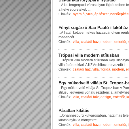
...
A
k
i
s
t
e
n
g
e
r
p
a
r
t
i
v
á
r
o
s
o
l
y
a
n
t
á
j
k
ö
r
z
e
t
b
e
n
f
e
a
h
e
l
y
i
é
p
ü
l
e
t
e
k
e
t
.
...
Címkék:
nyaraló
,
villa
,
építészet
,
belsőépítés
F
é
n
y
t
s
u
g
á
r
z
ó
S
a
o
P
a
u
l
ó
-
i
l
a
k
ó
h
á
z
...
A
f
i
a
t
a
l
,
k
é
t
g
y
e
r
m
e
k
e
s
h
á
z
a
s
p
á
r
o
l
y
a
n
é
p
ü
l
m
e
d
e
n
c
é
t
.
...
Címkék:
villa
,
családi ház
,
modern
,
enteriőr
,
T
r
ó
p
u
s
i
v
i
l
l
a
m
o
d
e
r
n
s
t
í
l
u
s
b
a
n
...
T
r
ó
p
u
s
i
v
i
l
l
a
m
o
d
e
r
n
s
t
í
l
u
s
b
a
n
K
e
y
B
i
s
c
a
y
n
v
i
l
l
a
é
p
ü
l
e
t
e
k
k
e
l
.
A
K
Z
A
r
c
h
i
t
e
c
t
u
r
e
v
e
z
e
t
ő
t
...
Címkék:
családi ház
,
villa
,
florida
,
modern
,
en
E
g
y
m
ű
k
e
d
v
e
l
ő
v
i
l
l
á
j
a
S
t
.
T
r
o
p
e
z
-
b
...
E
g
y
m
ű
k
e
d
v
e
l
ő
v
i
l
l
á
j
a
S
t
.
T
r
o
p
e
z
-
b
a
n
A
P
a
s
t
í
l
u
s
ú
,
e
g
y
e
n
e
s
v
o
n
a
l
ú
r
e
z
i
d
e
n
c
i
a
,
a
m
e
l
y
h
e
Címkék:
villa
,
családi ház
,
design
,
enteriőr
,
k
P
á
r
a
t
l
a
n
k
i
l
á
t
á
s
...
J
o
h
a
n
n
e
s
b
u
r
g
k
ü
l
v
á
r
o
s
á
b
a
n
,
h
a
t
a
l
m
a
s
t
e
l
e
k
i
l
á
t
á
s
n
y
í
l
i
k
a
k
ö
r
n
y
é
k
r
e
.
...
Címkék:
villa
,
családi ház
,
modern
,
enteriőr
,