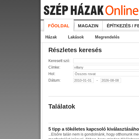
FŐOLDAL
MAGAZIN
ÉPÍTKEZÉS / F
Házak
Lakások
Megrendelés
Részletes keresés
Keresett szó:
Címke:
Hol:
Dátum:
-
Találatok
5
t
i
p
p
a
t
ö
k
é
l
e
t
e
s
k
a
p
c
s
o
l
ó
k
i
v
á
l
a
s
z
t
á
s
á
h
o
...
E
l
s
ő
r
e
t
a
l
á
n
n
e
m
i
s
g
o
n
d
o
l
n
á
n
k
,
h
o
g
y
o
t
t
h
o
n
u
n
k
m
e