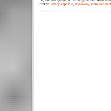
m
e
g
f
o
n
t
o
l
á
s
t
i
g
é
n
y
e
l
.
A
h
h
o
z
,
h
o
g
y
m
i
n
d
e
n
t
ö
k
é
l
e
t
e
s
e
Címkék:
villany
,
kapcsoló
,
szerelvény
,
schneider elect