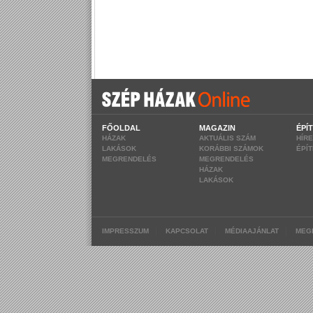
FŐOLDAL
MAGAZIN
ÉPÍ
HÁZAK
AKTUÁLIS SZÁM
HÍR
LAKÁSOK
KORÁBBI SZÁMOK
ÉPÍ
MEGRENDELÉS
MEGRENDELÉS
HÁZAK
LAKÁSOK
|
|
|
IMPRESSZUM
KAPCSOLAT
MÉDIAAJÁNLAT
MEG