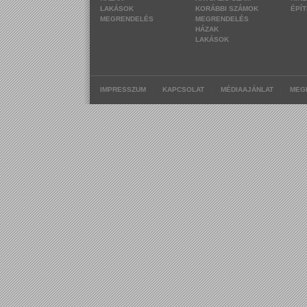
LAKÁSOK
KORÁBBI SZÁMOK
ÉPÍ
MEGRENDELÉS
MEGRENDELÉS
HÁZAK
LAKÁSOK
|
|
|
IMPRESSZUM
KAPCSOLAT
MÉDIAAJÁNLAT
MEG