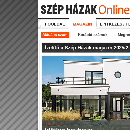
FŐOLDAL
MAGAZIN
ÉPÍTKEZÉS / F
Aktuális szám
Korábbi számok
Megre
Ízelítő a Szép Házak magazin 2025/2
CSALÁDI HÁZ