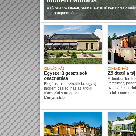
Időtlen bauhaus
A sík terepre ültetett, bauhaus-stílusú kétszintes csal
lakóparkjában épült.
CSALÁDI HÁZ
CSALÁDI HÁZ
Egyszerű gesztusok
Zöldtető a tá
összhatása
A dombos terület
kétszintes, pano
Elegánsan illeszkedik be egy új,
az utca felől szi
modern családi ház az alföldi
indul a meredek 
város zárt sorú épített
»
környezetébe.