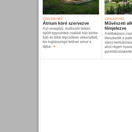
CSALÁDI HÁZ
CSALÁDI HÁZ
Átrium köré szervezve
Művészeti al
fémjelezve
A jó levegőjű, erdőszéli telkén
épült egyszintes családi ház körbe
A kétlakásos csa
futó és több lépcsőben vékonyított,
illeszkedik a pa
kis hajlásszögű tetővel simul a
város kertvárosi
»
tájba.
ahol régen nyaral
gyümölcsöskertek