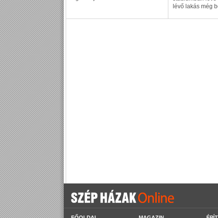
lévő lakás még b
FŐOLDAL
MAGAZIN
ÉPÍ