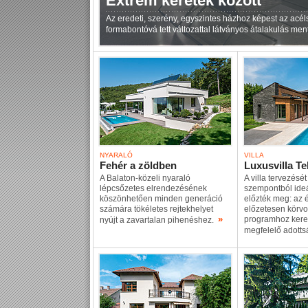
Extrém keretek között
Az eredeti, szerény, egyszintes házhoz képest az acél
formabontóvá tett változattal látványos átalakulás men
NYARALÓ
VILLA
Fehér a zöldben
Luxusvilla Te
A Balaton-közeli nyaraló
A villa tervezését
lépcsőzetes elrendezésének
szempontból ideá
köszönhetően minden generáció
előzték meg: az é
számára tökéletes rejtekhelyet
előzetesen körvo
»
programhoz kere
nyújt a zavartalan pihenéshez.
megfelelő adotts