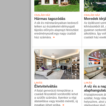
CSALÁDI HÁZ
CSALÁDI HÁZ
Hármas tagozódás
Meredek térj
A sík és méretarányaiban kedvező
Az építészet szin
telken az északkelet-délnyugati
kihívásokból áll,
tájolás előnyös alaprajzi felosztást
gyakran serkent
eredményezett egy nagy családi
alkotókra. Így vol
»
ház számára.
családi ház eset
LAKÁS
LAKÁS
Életvitelváltás
A víz és a na
alaphangulat
A fiatal generáció kirepülése a
családi fészekből sorsfordító lehet
A tulajdonosok ál
a szülők számára. Ilyenkor a régi
azáltal, hogy ráta
átalakítása vagy kisebb méretű, új
helyszínre, ahol 
»
ingatlan jöhet szóba.
stádiumban lévő