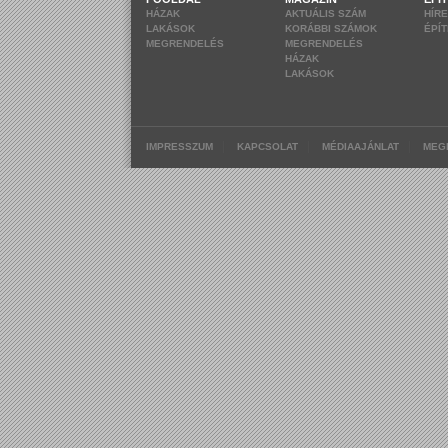
HÁZAK
AKTUÁLIS SZÁM
HÍR
LAKÁSOK
KORÁBBI SZÁMOK
ÉPÍ
MEGRENDELÉS
MEGRENDELÉS
HÁZAK
LAKÁSOK
|
|
|
IMPRESSZUM
KAPCSOLAT
MÉDIAAJÁNLAT
MEG