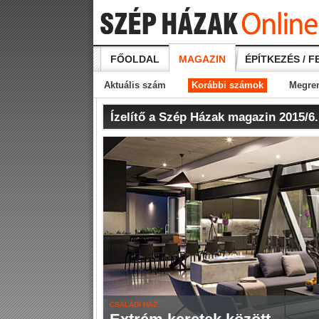
FŐOLDAL
MAGAZIN
ÉPÍTKEZÉS / F
Aktuális szám
Korábbi számok
Megre
Ízelítő a Szép Házak magazin 2015/6
CSALÁDI HÁZ