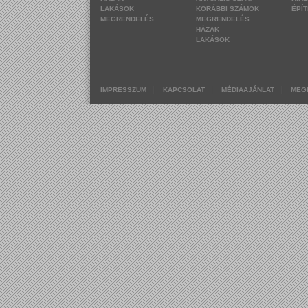
LAKÁSOK
KORÁBBI SZÁMOK
ÉPÍ
MEGRENDELÉS
MEGRENDELÉS
HÁZAK
LAKÁSOK
|
|
|
IMPRESSZUM
KAPCSOLAT
MÉDIAAJÁNLAT
MEG