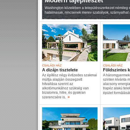
Modern tájépítészet
Washington közelében a településszerkezet némileg elt
hatalmasak, nincsenek merev szabályok, szárnyalhat a
CSALÁDI HÁZ
CSALÁDI HÁZ
A dizájn tisztelete
Földszintes 
Az építész négy évtizedes szakmai
A háromgyermeke
múltja alapján összegzett
szinten kívánta 
hitvallása szerint az
alacsony energia
alkotómunkához szükség van
trapéz alakú tele
bizalomra, hitre, és gyakran
épület formálásá
»
szerencsére is.