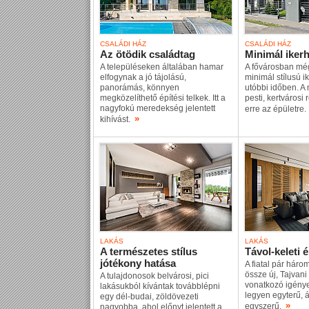
CSALÁDI HÁZ
CSALÁDI HÁZ
Az ötödik családtag
Minimál iker
A településeken általában hamar
A fővárosban mé
elfogynak a jó tájolású,
minimál stílusú i
panorámás, könnyen
utóbbi időben. A
megközelíthető építési telkek. Itt a
pesti, kertvárosi 
nagyfokú meredekség jelentett
erre az épületre
»
kihívást.
LAKÁS
LAKÁS
A természetes stílus
Távol-keleti é
jótékony hatása
A fiatal pár háro
össze új, Tajvani
A tulajdonosok belvárosi, pici
vonatkozó igénye
lakásukból kívántak továbblépni
legyen egyterű, á
egy dél-budai, zöldövezeti
»
egyszerű.
nagyobba, ahol előnyt jelentett a