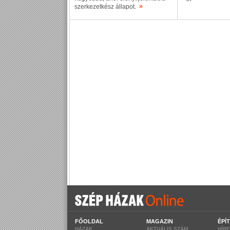
»
szerkezetkész állapot.
FŐOLDAL
MAGAZIN
ÉPÍ
HÁZAK
AKTUÁLIS SZÁM
HÍR