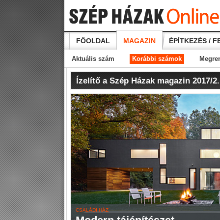
FŐOLDAL
MAGAZIN
ÉPÍTKEZÉS / F
Aktuális szám
Korábbi számok
Megre
Ízelítő a Szép Házak magazin 2017/2
CSALÁDI HÁZ