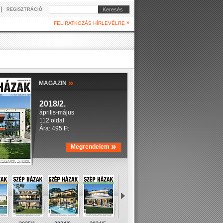
|
Keresés
REGISZTRÁCIÓ
»
FELIRATKOZÁS HÍRLEVÉLRE
»
MAGAZIN
2018/2.
április-május
112 oldal
Ára: 495 Ft
»
Megrendelem