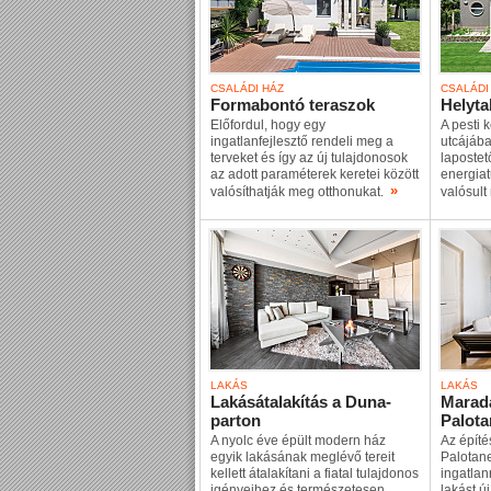
CSALÁDI HÁZ
CSALÁDI
Formabontó teraszok
Helyt
Előfordul, hogy egy
A pesti 
ingatlanfejlesztő rendeli meg a
utcájába
terveket és így az új tulajdonosok
lapostet
az adott paraméterek keretei között
energiat
»
valósíthatják meg otthonukat.
valósul
LAKÁS
LAKÁS
Lakásátalakítás a Duna-
Marada
parton
Palot
A nyolc éve épült modern ház
Az építé
egyik lakásának meglévő tereit
Palotane
kellett átalakítani a fiatal tulajdonos
ingatlan
igényeihez és természetesen
lakást új