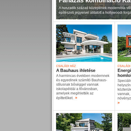
Faházas kombináció Kal
A huszadik század közepének modernista stílu
építészeti jegyeivel átitatott a hollywoodi for
CSALÁDI HÁZ
CSALÁDI
A Bauhaus ihletése
Energ
homlo
A harmincas években modernnek
és egyedinek számító Bauhaus-
Speciáli
stílusnak bőséggel vannak
helyszín
iskolapéldái a fővárosban,
közterü
amelyek megihlették az
vannak, 
»
építtetőket.
növényz
»