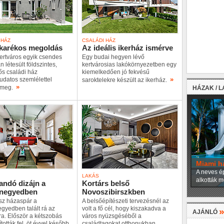
 HÁZ
CSALÁDI HÁZ
akarékos megoldás
Az ideális ikerház ismérve
kertváros egyik csendes
Egy budai hegyen lévő
n létesült földszintes,
kertvárosias lakókörnyezetben egy
ős családi ház
kiemelkedően jó fekvésű
»
udatos szemlélettel
saroktelekre készült az ikerház.
»
t meg.
HÁZAK / 
Miami h
A neves ép
LAKÁS
alkották m
ndó dizájn a
Kortárs belső
anegyedben
Novoszibirszkben
sz házaspár a
A belsőépítészeti tervezésnél az
gyedben talált rá az
volt a fő cél, hogy kiszakadva a
AJÁNLÓ
ra. Először a kétszobás
város nyüzsgéséből a
ították fel, öt évvel később
családtagokat otthonukban