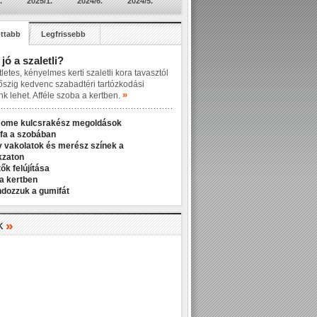
.
2025/1.
2024/6.
2024/5.
ttabb
Legfrissebb
 jó a szaletli?
letes, kényelmes kerti szaletli kora tavasztól
őszig kedvenc szabadtéri tartózkodási
»
nk lehet. Afféle szoba a kertben.
Home kulcsrakész megoldások
fa a szobában
v vakolatok és merész színek a
kzaton
ők felújítása
a kertben
ndozzuk a gumifát
»
K