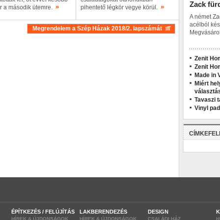
Zack für
»
»
or a második ütemre.
pihentető légkör vegye körül.
A német Za
acélból kés
Megrendelem a Szép Házak 2018/2. lapszámát
Megvásárol
Zenit Ho
Zenit Ho
Made in V
Miért hel
választá
Tavaszi t
Vinyl pa
CÍMKEFE
ÉPÍTKEZÉS / FELÚJÍTÁS
LAKBERENDEZÉS
DESIGN
K
HÍREK & ÚJDONSÁGOK
HÍREK & ÚJDONSÁGOK
CSALÁDI HÁZ
H