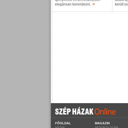
»
elegánsan berendezni.
került s
FŐOLDAL
MAGAZIN
HÁZAK
AKTUÁLIS SZÁM