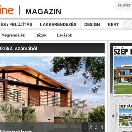
BELÉPÉS
MAGAZIN
ÉS / FELÚJÍTÁS
LAKBERENDEZÉS
DESIGN
KERT
Megrendelés
Házak
Lakások
2018/2. számából
1
2
3
4