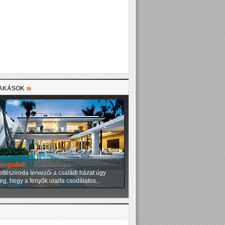
»
LAKÁSOK
angulat
ítésziroda tervezői a családi házat úgy
eg, hogy a fenyők uralta csodálatos...
»