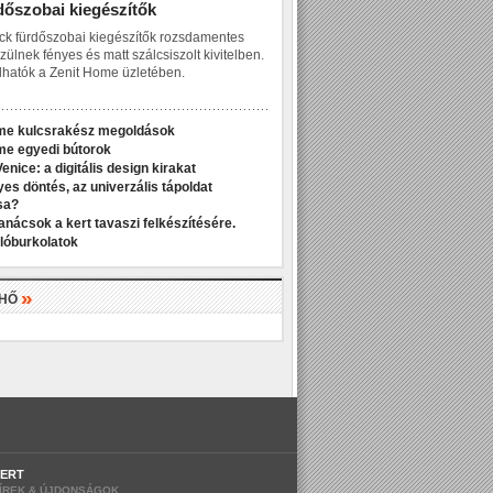
dőszobai kiegészítők
ck fürdőszobai kiegészítők rozsdamentes
zülnek fényes és matt szálcsiszolt kivitelben.
hatók a Zenit Home üzletében.
me kulcsrakész megoldások
me egyedi bútorok
enice: a digitális design kirakat
yes döntés, az univerzális tápoldat
sa?
anácsok a kert tavaszi felkészítésére.
dlóburkolatok
»
LHŐ
ERT
ÍREK & ÚJDONSÁGOK