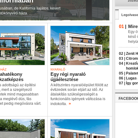
iforniában
2025/2
sában, de Kalifornia sajátos, kevert
gatókönyvíró háza.
Legolvaso
01
|
Mire
Egy öt
késő 
helyü
02 |
Zenit 
03 |
Citrom
04 |
Kreatí
homlo
 HÁZ
NYARALÓ
05 |
Palatet
iahatékony
Egy régi nyaraló
06 |
Lugas 
kzatképzés
újjáélesztése
07 |
Így go
s adottságú az építési
A kétszintes nyaralóépület fölött az
, mert a szegélyező
évtizedek során eljárt az idő. Az
letek mind magasabban
átalakítás szükségességét a
FACEBOO
a meglévő dús, fás
funkcionális igények változása is
»
et pedig megóvásra várt.
indokolta.