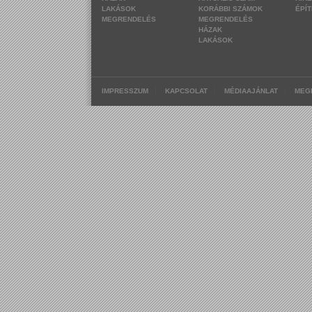
LAKÁSOK
KORÁBBI SZÁMOK
ÉPÍ
MEGRENDELÉS
MEGRENDELÉS
HÁZAK
LAKÁSOK
|
|
|
IMPRESSZUM
KAPCSOLAT
MÉDIAAJÁNLAT
MEG