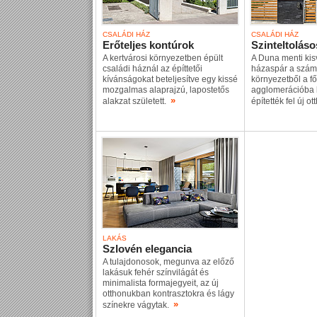
CSALÁDI HÁZ
CSALÁDI HÁZ
Erőteljes kontúrok
Szinteltoláso
A kertvárosi környezetben épült
A Duna menti kisv
családi háznál az építtetői
házaspár a szám
kívánságokat beteljesítve egy kissé
környezetből a f
mozgalmas alaprajzú, lapostetős
agglomerációba kí
»
alakzat született.
építették fel új o
LAKÁS
Szlovén elegancia
A tulajdonosok, megunva az előző
lakásuk fehér színvilágát és
minimalista formajegyeit, az új
otthonukban kontrasztokra és lágy
»
színekre vágytak.