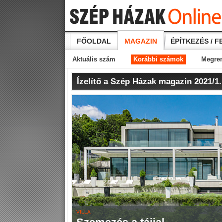
FŐOLDAL
MAGAZIN
ÉPÍTKEZÉS / F
Aktuális szám
Korábbi számok
Megre
Ízelítő a Szép Házak magazin 2021/1
VILLA