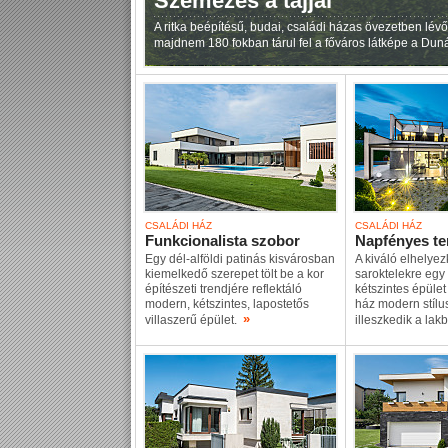
Szemezés a tájjal
A ritka beépítésű, budai, családi házas övezetben lévő
majdnem 180 fokban tárul fel a főváros látképe a Duná
CSALÁDI HÁZ
CSALÁDI HÁZ
Funkcionalista szobor
Napfényes te
Egy dél-alföldi patinás kisvárosban
A kiváló elhelye
kiemelkedő szerepet tölt be a kor
saroktelekre egy
építészeti trendjére reflektáló
kétszintes épület 
modern, kétszintes, lapostetős
ház modern stílu
»
villaszerű épület.
illeszkedik a la