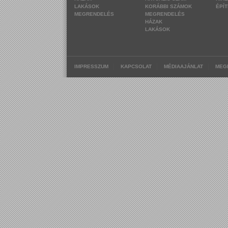
LAKÁSOK
KORÁBBI SZÁMOK
ÉPÍ
MEGRENDELÉS
MEGRENDELÉS
HÁZAK
LAKÁSOK
|
|
|
IMPRESSZUM
KAPCSOLAT
MÉDIAAJÁNLAT
MEG