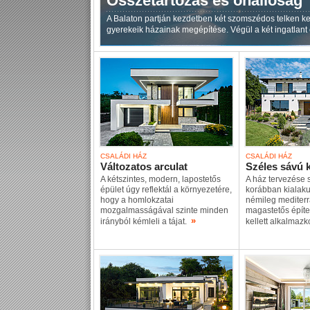
Összetartozás és önállóság
A Balaton partján kezdetben két szomszédos telken kez
gyerekeik házainak megépítése. Végül a két ingatlant 
CSALÁDI HÁZ
CSALÁDI HÁZ
Változatos arculat
Széles sávú 
A kétszintes, modern, lapostetős
A ház tervezése 
épület úgy reflektál a környezetére,
korábban kialak
hogy a homlokzatai
némileg mediterr
mozgalmasságával szinte minden
magastetős építe
»
irányból kémleli a tájat.
kellett alkalmaz