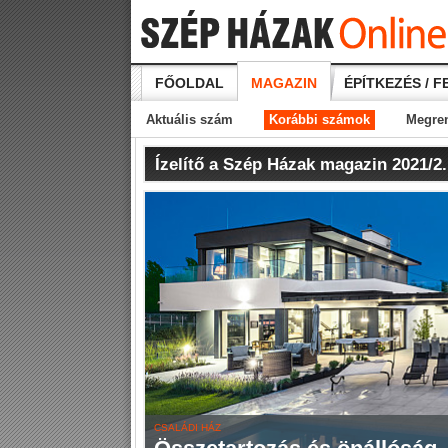
FŐOLDAL
MAGAZIN
ÉPÍTKEZÉS / F
Aktuális szám
Korábbi számok
Megre
Ízelítő a Szép Házak magazin 2021/2
CSALÁDI HÁZ