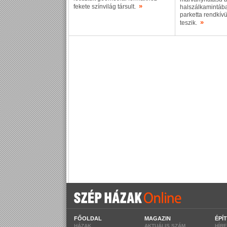
»
fekete színvilág társult.
halszálkamintába
parketta rendkív
»
teszik.
FŐOLDAL
MAGAZIN
ÉPÍ
HÁZAK
AKTUÁLIS SZÁM
HÍR