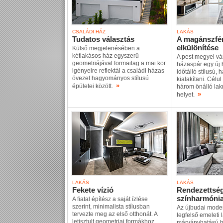
CSALÁDI HÁZ
LAKÁS
Tudatos választás
A magánszfér
elkülönítése
Külső megjelenésében a
kétlakásos ház egyszerű
A pest megyei vá
geometriájával formailag a mai kor
házaspár egy új 
igényeire reflektál a családi házas
időtálló stílusú,
övezet hagyományos stílusú
kialakítani. Célul
»
épületei között.
három önálló lak
»
helyet.
LAKÁS
LAKÁS
Fekete vízió
Rendezettség
színharmóni
A fiatal építész a saját ízlése
szerint, minimalista stílusban
Az újbudai mode
tervezte meg az első otthonát. A
legfelső emeleti 
letisztult geometriai formákhoz
márványhatású b