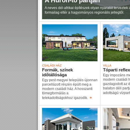
A Huron-tó partján
A neves dél-afrikai építészek olyan nyaralót terveztek
formailag eltér a hagyományos regionális jellegtől.
CSALÁDI HÁZ
VILLA
Formák, színek
Tóparti reflex
időtállósága
Egy impozáns me
modern családi 
Egy pest megyei település újonnan
gazdagodott az ép
parcellázott részén épült meg a
balaton déli part
modern családi ház. A hosszanti
adottságú vízpar
tömegformálás a
»
telekadottságokhoz igazodik.