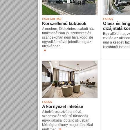
CSALÁDI HÁZ
LAKÁS
Korszellemű kubusok
Olasz és leng
dizájntalálko
A modern, földszintes családi ház
funkcionálisan jól szervezett és
Egy alföldi nagy
szándékoltan nem hivalkodó, de
család az otthon
egyedi formával jelenik meg az
már a kezdeti fá
utcaképben.
korábbról ismert
»
LAKÁS
A környezet ihletése
A belváros szívében lévő,
szecessziós stílusú társasház
egyik lakása időtálló stílusban,
költséghatékony megoldásokkal
»
újult meg.