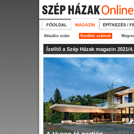
FŐOLDAL
MAGAZIN
ÉPÍTKEZÉS / F
Aktuális szám
Korábbi számok
Megre
Ízelítő a Szép Házak magazin 2021/4
VILLA