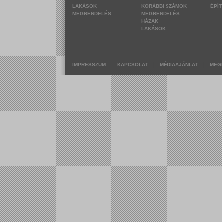
LAKÁSOK
KORÁBBI SZÁMOK
ÉPÍ
MEGRENDELÉS
MEGRENDELÉS
HÁZAK
LAKÁSOK
|
|
|
IMPRESSZUM
KAPCSOLAT
MÉDIAAJÁNLAT
MEG