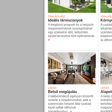
CSALÁDI HÁZ
CSALÁDI
Ideális térviszonyok
Környe
A megbízói program és a helyszín
A család
megismerésének összegzésével
alkalmáva
egy szabadon álló, kétszintes
számtala
épület tervezése tűnt optimálisnak.
tulajdon
»
új ottho
LAKÁS
LAKÁS
Belső megújulás
Alape
A lakberendező egészen közelről
A lakás 
ismerte a tulajdonosokat, akik a
érdeklőd
szerencsés helyzet által szabad
belsőépí
kezet adtak otthonuk
magazin
»
munkája,
átalakításához.