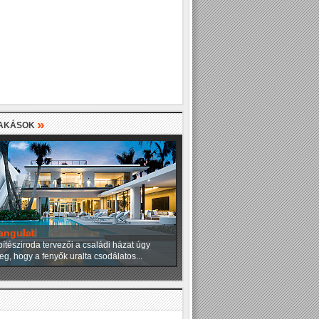
»
LAKÁSOK
angulat
ítésziroda tervezői a családi házat úgy
eg, hogy a fenyők uralta csodálatos...
»