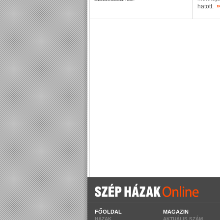
»
hatott.
FŐOLDAL
MAGAZIN
HÁZAK
AKTUÁLIS SZÁM