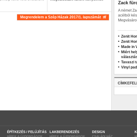
Zack für
A német Za
acélból kés
Megrendelem a Szép Házak 2017/1. lapszámát
Megvásárol
Zenit Ho
Zenit Ho
Made in V
Miért hel
választá
Tavaszi t
Vinyl pa
CÍMKEFE
ÉPÍTKEZÉS / FELÚJÍTÁS
LAKBERENDEZÉS
DESIGN
K
HÍREK & ÚJDONSÁGOK
HÍREK & ÚJDONSÁGOK
CSALÁDI HÁZ
H