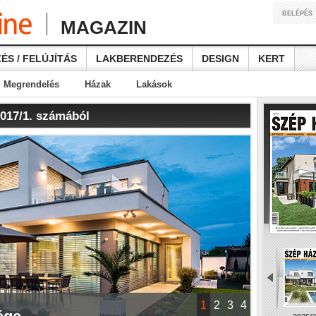
BELÉPÉS
MAGAZIN
ÉS / FELÚJÍTÁS
LAKBERENDEZÉS
DESIGN
KERT
Megrendelés
Házak
Lakások
2017/1. számából
1
2
3
4