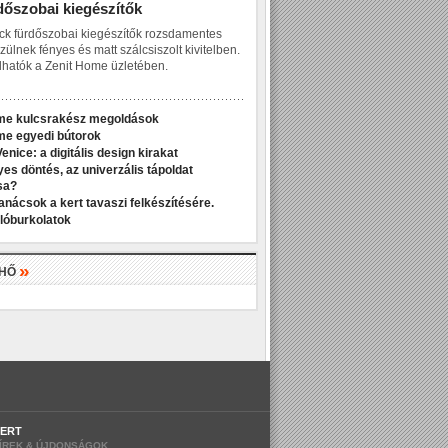
dőszobai kiegészítők
ck fürdőszobai kiegészítők rozsdamentes
zülnek fényes és matt szálcsiszolt kivitelben.
hatók a Zenit Home üzletében.
me kulcsrakész megoldások
me egyedi bútorok
enice: a digitális design kirakat
yes döntés, az univerzális tápoldat
sa?
anácsok a kert tavaszi felkészítésére.
dlóburkolatok
»
LHŐ
ERT
ÍREK & ÚJDONSÁGOK