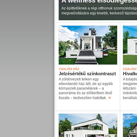
A wellness elsődlegess
Az építtetőknek a régi otthonuk szomszédság
megvalósítására egy kisebb, kedvező tájolású
CSALÁDI HÁZ
CSALÁDI
Jelzésértékű színkontraszt
Hivalk
A zöldövezeti telken egy
A tulajd
elbontandó ház állt, de az egyéb
megjelen
környezeti paraméterek – a
létszám 
panoráma és az előkertben lévő
indokolt
»
tiszafa – kedvezően hatottak.
beválla