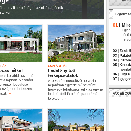
ége
2025/2
ában nyílt lehetőségük az elképzeléseik
 telken.
Legolvaso
01
|
Mire
Egy öt
késő 
helyü
02 |
Zenit 
03 |
Palatet
04 |
Citrom
05 |
Kreatí
 HÁZ
CSALÁDI HÁZ
homlo
odás nélkül
Fedett-nyitott
06 |
Lugas 
térkapcsolatok
onos korábbi háza már
07 |
Így go
t a lapban. A családi
A tervezést megelőző helyszíni
örömteli bővülése
bejáráson egyértelműnek tűnt,
a az újabb építkezés
hogy sok lehetőség rejlik az enyhe
»
lását.
FACEBOO
lejtésű, déli tájolású, panorámás
»
telekben.