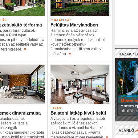
 HÁZ
CSALÁDI HÁZ
zetalakító térforma
Felújítás Marylandben
i, baráti kirándulások
Harminc év alatt egy család
l, a Pilisi tájon
életében óriási változások
nszor pihenve érlelődött a
történnek, melyek rendszerint jól
osban az építtetői vágy az
követhetőek otthonuk
»
formálásában is. Itt sem volt ez
n teremtésére.
»
másképp.
HÁZAK / 
Miami h
A neves ép
LAKÁS
alkották m
lemek dinamizmusa
Balatoni látkép kívül-belül
tulajdonosának
A világot járt és a legelegánsabb
ését felkeltette a
szállodák miliőjéhez szokott
tész egyik
tulajdonos a vízparti házban, két
AJÁNLÓ
unkban megjelent korábbi
lakás összevonásával kívánta
»
 mely kellő referenciaként
megvalósítani itthoni kényelmét.