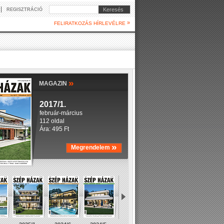
|
Keresés
REGISZTRÁCIÓ
»
FELIRATKOZÁS HÍRLEVÉLRE
»
MAGAZIN
2017/1.
február-március
112 oldal
Ára: 495 Ft
»
Megrendelem